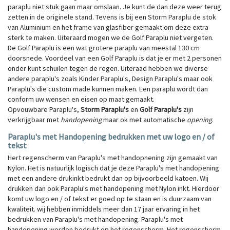
paraplu niet stuk gaan maar omslaan. Je kunt de dan deze weer terug
zetten in de originele stand. Tevens is bij een Storm Paraplu de stok
van Aluminium en het frame van glasfiber gemaakt om deze extra
sterk te maken. Uiteraard mogen we de Golf Paraplu niet vergeten.
De Golf Paraplu is een wat grotere paraplu van meestal 130 cm
doorsnede. Voordeel van een Golf Paraplu is dat je er met 2 personen
onder kunt schuilen tegen de regen. Uiteraad hebben we diverse
andere paraplu's zoals Kinder Paraplu's, Design Paraplu's maar ook
Paraplu's die custom made kunnen maken. Een paraplu wordt dan
conform uw wensen en eisen op maat gemaakt.
Opvouwbare Paraplu's,
Storm Paraplu's
en
Golf Paraplu's
zijn
verkrijgbaar met
handopening
maar ok met automatische
opening
.
Paraplu's met Handopening bedrukken met uw logo en / of
tekst
Hert regenscherm van Paraplu's met handopnening zijn gemaakt van
Nylon. Het is natuurlijk logisch dat je deze Paraplu's met handopening
met een andere drukinkt bedrukt dan op bijvoorbeeld katoen. Wij
drukken dan ook Paraplu's met handopening met Nylon inkt. Hierdoor
komt uw logo en / of tekst er goed op te staan en is duurzaam van
kwaliteit. wij hebben inmiddels meer dan 17 jaar ervaring in het
bedrukken van Paraplu's met handopening. Paraplu's met
handopening worden bedrukt op het regenscherm. Het regenscherm