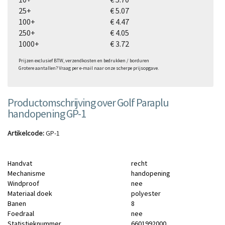
25+
€ 5.07
100+
€ 4.47
250+
€ 4.05
1000+
€ 3.72
Prijzen exclusief BTW, verzendkosten en bedrukken / borduren
Grotere aantallen? Vraag per e-mail naar onze scherpe prijsopgave.
Productomschrijving over Golf Paraplu
handopening GP-1
Artikelcode:
GP-1
Handvat
recht
Mechanisme
handopening
Windproof
nee
Materiaal doek
polyester
Banen
8
Foedraal
nee
Statistieknummer
6601992000