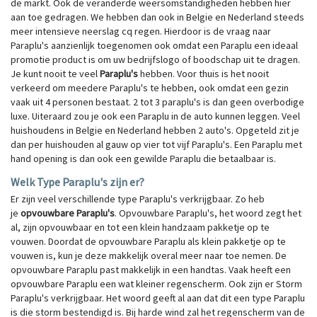
de markt. Ook de veranderde weersomstandigheden hebben hier
aan toe gedragen. We hebben dan ook in Belgie en Nederland steeds
meer intensieve neerslag cq regen. Hierdoor is de vraag naar
Paraplu's aanzienlijk toegenomen ook omdat een Paraplu een ideaal
promotie product is om uw bedrijfslogo of boodschap uit te dragen.
Je kunt nooit te veel
Paraplu's
hebben. Voor thuis is het nooit
verkeerd om meedere Paraplu's te hebben, ook omdat een gezin
vaak uit 4 personen bestaat. 2 tot 3 paraplu's is dan geen overbodige
luxe. Uiteraard zou je ook een Paraplu in de auto kunnen leggen. Veel
huishoudens in Belgie en Nederland hebben 2 auto's. Opgeteld zit je
dan per huishouden al gauw op vier tot vijf Paraplu's. Een Paraplu met
hand opening is dan ook een gewilde Paraplu die betaalbaar is.
Welk Type Paraplu's zijn er?
Er zijn veel verschillende type Paraplu's verkrijgbaar. Zo heb
je
opvouwbare Paraplu's
. Opvouwbare Paraplu's, het woord zegt het
al, zijn opvouwbaar en tot een klein handzaam pakketje op te
vouwen. Doordat de opvouwbare Paraplu als klein pakketje op te
vouwen is, kun je deze makkelijk overal meer naar toe nemen. De
opvouwbare Paraplu past makkelijk in een handtas. Vaak heeft een
opvouwbare Paraplu een wat kleiner regenscherm. Ook zijn er Storm
Paraplu's verkrijgbaar. Het woord geeft al aan dat dit een type Paraplu
is die storm bestendigd is. Bij harde wind zal het regenscherm van de