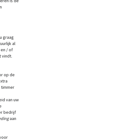
eren is de
n
 u graag
urlijk al
 en / of
 vindt.
or op de
xtra
, timmer
eid van uw
e
r bedrijf
eding
aan
voor