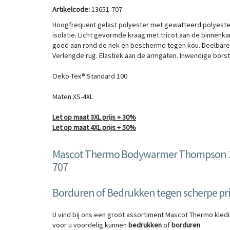
Artikelcode:
13651-707
Hoogfrequent gelast polyester met gewatteerd polyeste
isolatie. Licht gevormde kraag met tricot aan de binnenkan
goed aan rond de nek en beschermd tegen kou. Deelbare 
Verlengde rug. Elastiek aan de armgaten. Inwendige borst
Oeko-Tex® Standard 100
Maten XS-4XL
Let op maat 3XL prijs + 30%
Let op maat 4XL prijs + 50%
Mascot Thermo Bodywarmer Thompson 
707
Borduren of Bedrukken tegen scherpe pri
U vind bij ons een groot assortiment Mascot Thermo kledi
voor u voordelig kunnen
bedrukken
of
borduren