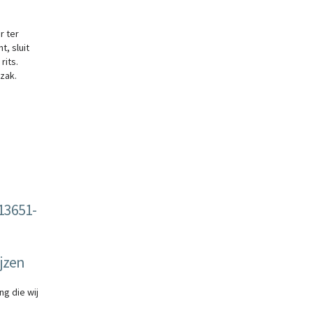
r ter
t, sluit
rits.
zak.
13651-
jzen
ng die wij