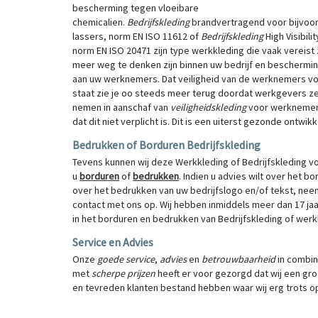
bescherming tegen vloeibare
chemicalien.
Bedrijfskleding
brandvertragend voor bijvoo
lassers, norm EN ISO 11612 of
Bedrijfskleding
High Visibili
norm EN ISO 20471 zijn type werkkleding die vaak vereist z
meer weg te denken zijn binnen uw bedrijf en beschermi
aan uw werknemers. Dat veiligheid van de werknemers v
staat zie je oo steeds meer terug doordat werkgevers zelf
nemen in aanschaf van
veiligheidskleding
voor werknemer
dat dit niet verplicht is. Dit is een uiterst gezonde ontwik
Bedrukken of Borduren Bedrijfskleding
Tevens kunnen wij deze Werkkleding of Bedrijfskleding v
u
borduren
of
bedrukken
. Indien u advies wilt over het b
over het bedrukken van uw bedrijfslogo en/of tekst, nee
contact met ons op. Wij hebben inmiddels meer dan 17 jaa
in het borduren en bedrukken van Bedrijfskleding of werk
Service en Advies
Onze
goede service
,
advies
en
betrouwbaarheid
in combin
met
scherpe prijzen
heeft er voor gezorgd dat wij een gro
en tevreden klanten bestand hebben waar wij erg trots op