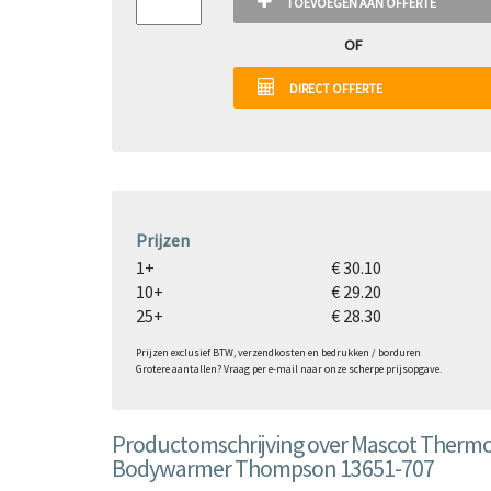
TOEVOEGEN AAN OFFERTE
OF
DIRECT OFFERTE
Prijzen
1+
€ 30.10
10+
€ 29.20
25+
€ 28.30
Prijzen exclusief BTW, verzendkosten en bedrukken / borduren
Grotere aantallen? Vraag per e-mail naar onze scherpe prijsopgave.
Productomschrijving over Mascot Therm
Bodywarmer Thompson 13651-707