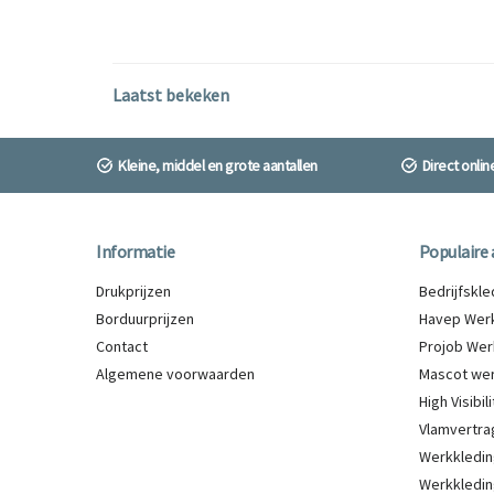
Laatst bekeken
Kleine, middel en grote aantallen
Direct onli
Informatie
Populaire 
Drukprijzen
Bedrijfskl
Borduurprijzen
Havep Werk
Contact
Projob Wer
Algemene voorwaarden
Mascot wer
High Visibi
Vlamvertra
Werkkledin
Werkkledin