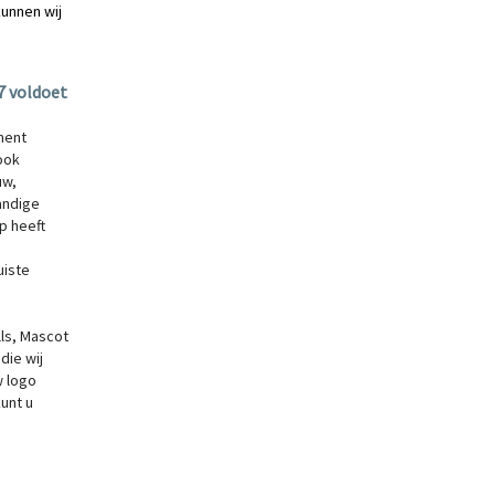
kunnen wij
7
voldoet
ment
ook
uw,
andige
p heeft
uiste
ls, Mascot
ie wij
w logo
unt u