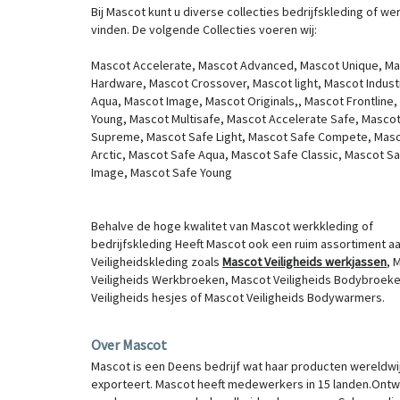
Bij Mascot kunt u diverse collecties bedrijfskleding of we
vinden. De volgende Collecties voeren wij:
Mascot Accelerate,
Mascot Advanced,
Mascot Unique,
Ma
Hardware,
Mascot Crossover,
Mascot light,
Mascot Indust
Aqua,
Mascot Image,
Mascot Originals,,
Mascot Frontline
Young,
Mascot Multisafe,
Mascot Accelerate Safe,
Mascot
Supreme,
Mascot Safe Light,
Mascot Safe Compete,
Masc
Arctic,
Mascot Safe Aqua,
Mascot Safe Classic,
Mascot Sa
Image,
Mascot Safe Young
Behalve de hoge kwalitet van Mascot werkkleding of
bedrijfskleding Heeft Mascot ook een ruim assortiment a
Veiligheidskleding zoals
Mascot Veiligheids werkjassen
,
M
Veiligheids Werkbroeken,
Mascot Veiligheids Bodybroek
Veiligheids hesjes of
Mascot Veiligheids Bodywarmers.
Over Mascot
Mascot is een Deens bedrijf wat haar producten wereldwi
exporteert. Mascot heeft medewerkers in 15 landen.Ontw