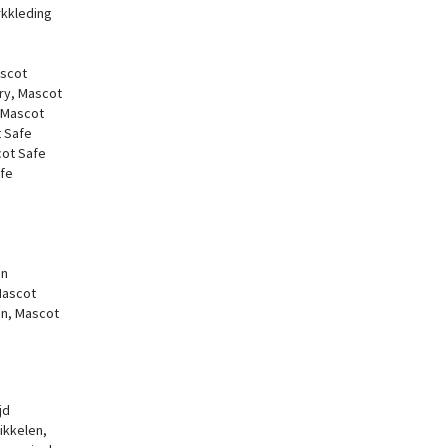
rkkleding
scot
ry,
Mascot
,
Mascot
 Safe
ot Safe
fe
an
ascot
en,
Mascot
jd
ikkelen,