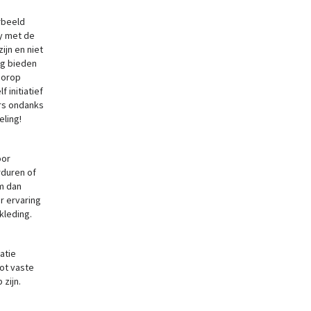
rbeeld
ty met de
ijn en niet
ng bieden
oorop
 initiatief
s ondanks
keling!
oor
orduren of
m dan
r ervaring
kleding.
atie
ot vaste
 zijn.