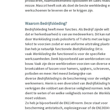
produceren, naamsbekendheid opbouwen en Sales realis
missie. Mascot heeft ook als doel de beste werkkleding e
werkschoenen te leveren die er te krijgen zijn.
Waarom Bedrijfskleding?
Bedrijfskleding heeft meer functies. Als Bedrijf zijnde wilt
dat er herkenbaarheid is van uw medewerkers. Dit kan natu
door W
erkkleding
zoals poloshirts of T-shirts met uw logo
tekst te voorzien zodat er een uniforme uitstraling plaatst
Dan heb je natuurlijk functionele
Bedrijfskleding
. Dit is
vaak
Werkkleding
die functioneel is voor de specifieke
werkzaamheden. Denk bijvoorbeeld aan werkbroeken vo
bouw. Vaak zijn deze werkbroeken voorzien van diverse e
broekzakken of lussen voor hamers, spijkers, schroeven
potloden en meer. Het meest belangrijke van
diverse
Bedrijfskleding
is de bescherming voor de veiligh
werknemers. Hierin is een diversiteit van
Bedrijfskleding
t
verkrijgen die voldoet aan diverse veiligheid normen. Iede
dient te weten of en welke veiligheids normen de
Werkkl
moet voldoen.
Zo heb je bijvoorbeeld de EN1149 norm. Deze staat voor
bescherming antistatisch, explosiegevaar of de EN13034 