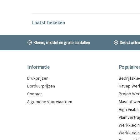
Laatst bekeken
Kleine, middel en grote aantallen
Direct onli
Informatie
Populaire 
Drukprijzen
Bedrijfskl
Borduurprijzen
Havep Werk
Contact
Projob Wer
Algemene voorwaarden
Mascot wer
High Visibi
Vlamvertra
Werkkledin
Werkkledin