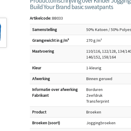
Productomschrijving over Kinder Joggin
Build Your Brand basic sweatpants
Artikelcode:
BB033
Samenstelling
50% Katoen / 50% Polye
Gramgewicht in g/m²
270 g/m²
Maatvoering
110/116, 122/128, 134/140
146/152, 158/164
Kleur
1-kleurig
Afwerking
Binnen geruwd
Informatie over afwerking
Borduren
Fabrikant
Zeefdruk
Transferprint
Product
Broeken
Broeken (soort)
Joggingbroeken