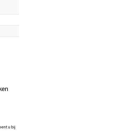
eken
ent u bij