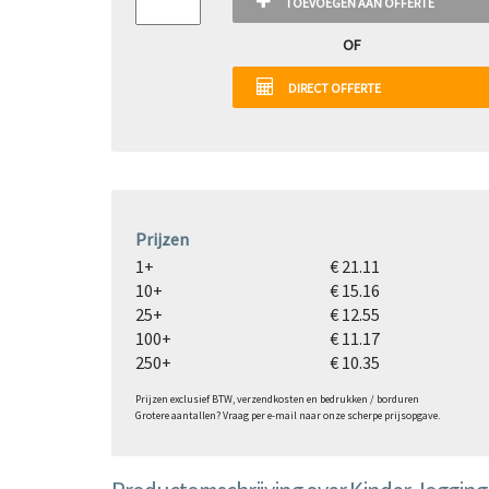
TOEVOEGEN AAN OFFERTE
OF
DIRECT OFFERTE
Prijzen
1+
€ 21.11
10+
€ 15.16
25+
€ 12.55
100+
€ 11.17
250+
€ 10.35
Prijzen exclusief BTW, verzendkosten en bedrukken / borduren
Grotere aantallen? Vraag per e-mail naar onze scherpe prijsopgave.