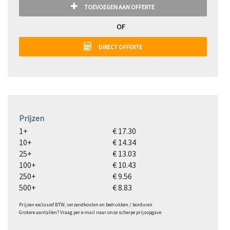
TOEVOEGEN AAN OFFERTE
OF
DIRECT OFFERTE
Prijzen
1+
€ 17.30
10+
€ 14.34
25+
€ 13.03
100+
€ 10.43
250+
€ 9.56
500+
€ 8.83
Prijzen exclusief BTW, verzendkosten en bedrukken / borduren
Grotere aantallen? Vraag per e-mail naar onze scherpe prijsopgave.