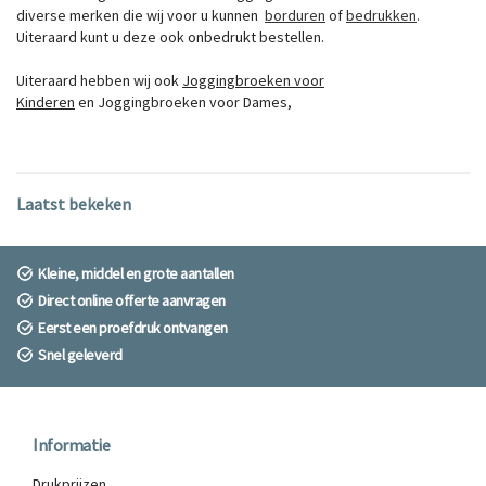
diverse merken die wij voor u kunnen
bor
dure
n
of
bed
rukke
n
.
Uiteraard kunt u deze ook onbedrukt bestellen.
Uiteraard hebben wij ook
Joggingbroeken voor
Kinderen
en
Joggingbroeken voor Dames
,
Laatst bekeken
Kleine, middel en grote aantallen
Direct online offerte aanvragen
Eerst een proefdruk ontvangen
Snel geleverd
Informatie
Drukprijzen