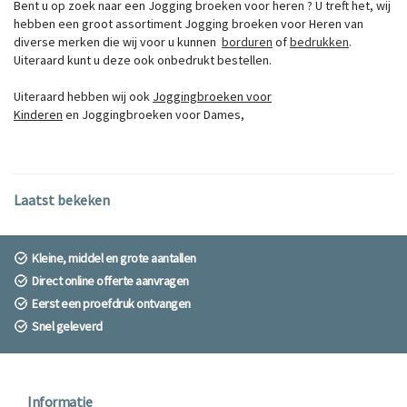
Bent u op zoek naar een Jogging broeken voor heren ? U treft het, wij
hebben een groot assortiment Jogging broeken voor Heren van
diverse merken die wij voor u kunnen
bor
dure
n
of
bed
rukke
n
.
Uiteraard kunt u deze ook onbedrukt bestellen.
Uiteraard hebben wij ook
Joggingbroeken voor
Kinderen
en
Joggingbroeken voor Dames
,
Laatst bekeken
Kleine, middel en grote aantallen
Direct online offerte aanvragen
Eerst een proefdruk ontvangen
Snel geleverd
Informatie