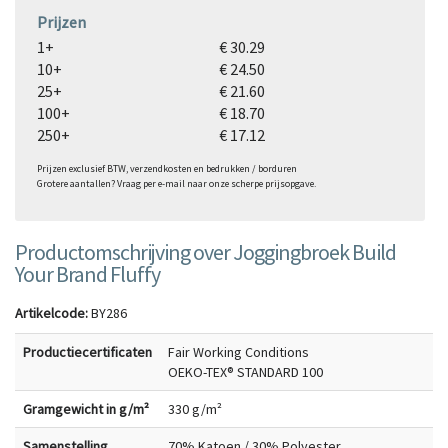
Prijzen
1+
€ 30.29
10+
€ 24.50
25+
€ 21.60
100+
€ 18.70
250+
€ 17.12
Prijzen exclusief BTW, verzendkosten en bedrukken / borduren
Grotere aantallen? Vraag per e-mail naar onze scherpe prijsopgave.
Productomschrijving over Joggingbroek Build
Your Brand Fluffy
Artikelcode:
BY286
Productiecertificaten
Fair Working Conditions
OEKO-TEX® STANDARD 100
Gramgewicht in g/m²
330 g/m²
Samenstelling
70% Katoen / 30% Polyester