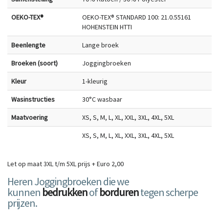
OEKO-TEX®
OEKO-TEX® STANDARD 100: 21.0.55161
HOHENSTEIN HTTI
Beenlengte
Lange broek
Broeken (soort)
Joggingbroeken
Kleur
1-kleurig
Wasinstructies
30°C wasbaar
Maatvoering
XS, S, M, L, XL, XXL, 3XL, 4XL, 5XL
XS, S, M, L, XL, XXL, 3XL, 4XL, 5XL
Let op maat 3XL t/m 5XL prijs + Euro 2,00
Heren Joggingbroeken die we
kunnen
bedrukken
of
borduren
tegen scherpe
prijzen.