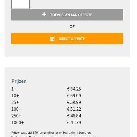
TOEVOEGEN AAN OFFERTE
OF
DIRECT OFFERTE
Prijzen
1+
€ 84.25
10+
€ 69.09
25+
€ 59.99
100+
€ 51.22
250+
€ 46.84
1000+
€ 41.79
Prijzen exclusief BTW, verzendkosten en bedrukken / borduren