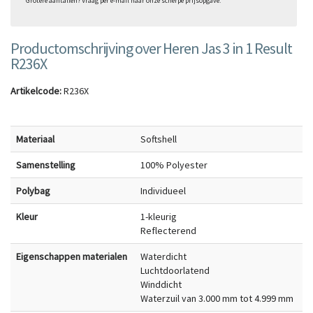
Grotere aantallen? Vraag per e-mail naar onze scherpe prijsopgave.
Productomschrijving over Heren Jas 3 in 1 Result
R236X
Artikelcode:
R236X
Materiaal
Softshell
Samenstelling
100% Polyester
Polybag
Individueel
Kleur
1-kleurig
Reflecterend
Eigenschappen materialen
Waterdicht
Luchtdoorlatend
Winddicht
Waterzuil van 3.000 mm tot 4.999 mm