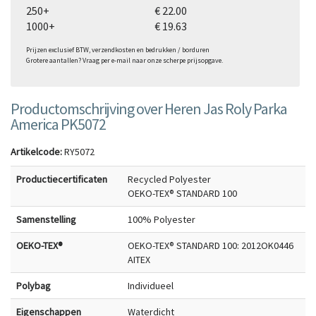
250+
€ 22.00
1000+
€ 19.63
Prijzen exclusief BTW, verzendkosten en bedrukken / borduren
Grotere aantallen? Vraag per e-mail naar onze scherpe prijsopgave.
Productomschrijving over Heren Jas Roly Parka
America PK5072
Artikelcode:
RY5072
Productiecertificaten
Recycled Polyester
OEKO-TEX® STANDARD 100
Samenstelling
100% Polyester
OEKO-TEX®
OEKO-TEX® STANDARD 100: 2012OK0446
AITEX
Polybag
Individueel
Eigenschappen
Waterdicht