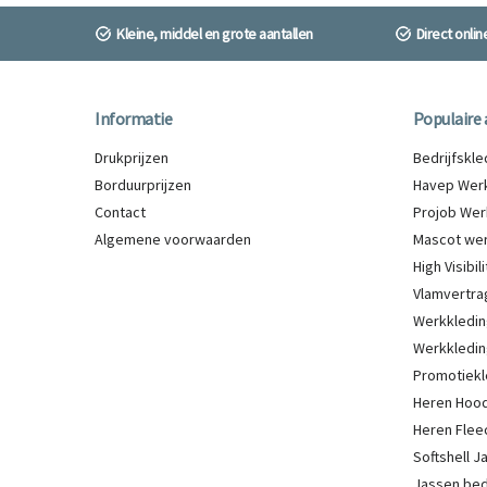
Kleine, middel en grote aantallen
Direct onli
Informatie
Populaire 
Drukprijzen
Bedrijfskl
Borduurprijzen
Havep Werk
Contact
Projob Wer
Algemene voorwaarden
Mascot wer
High Visibi
Vlamvertra
Werkkledin
Werkkledin
Promotiekl
Heren Hood
Heren Flee
Softshell 
Jassen be