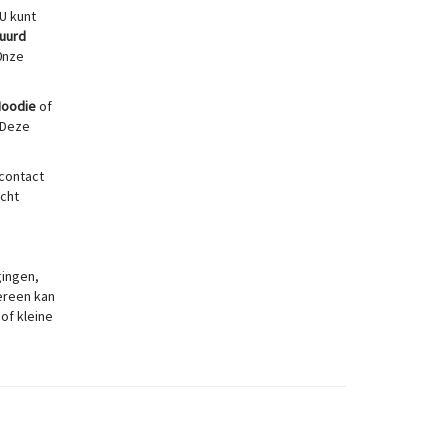
 U kunt
uurd
 0nze
Hoodie
of
 Deze
contact
icht
gingen,
ereen kan
 of kleine