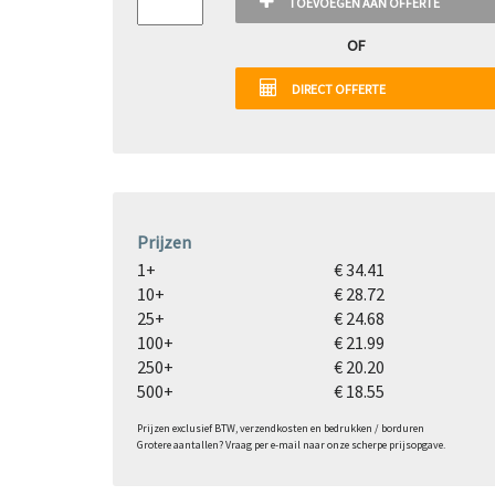
TOEVOEGEN AAN OFFERTE
OF
DIRECT OFFERTE
Prijzen
1+
€ 34.41
10+
€ 28.72
25+
€ 24.68
100+
€ 21.99
250+
€ 20.20
500+
€ 18.55
Prijzen exclusief BTW, verzendkosten en bedrukken / borduren
Grotere aantallen? Vraag per e-mail naar onze scherpe prijsopgave.