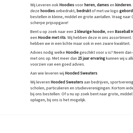
Wij
Leveren ook
Hoodies
voor
heren
,
dames
en
kinderen
.
deze
hoodies
onbedrukt,
bedrukt
of met uw logo
gebord
bestellen in kleine, middel en grote aantallen. Vraag naar
scherpe prijsopgave!
Bent u op zoek naar een
2 kleurige hoodie
, een
Baseball 
een
Hoodie met rits
. Wij hebben deze in ons assortiment.
hebben we in een lichte maar ook in een zware kwaliteit.
Advies nodig welke
Hoodie
geschikt voor u is? Neem dan 
met ons op. Met meer dan
25 jaar ervaring
kunnen wij u all
voorzien van een goed advies.
Aan wie leveren wij
Hooded Sweaters
Wij leveren
Hooded Sweaters
aan bedrijven, sportvereni
scholen, particulieren en studieverenigingen. Kortom ied
bij ons bestellen. Of u nu op zoek bent naar grote, middel
oplagen, bij ons is het mogelijk.