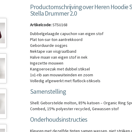
Productomschrijving over Heren Hoodie S
Stella Drummer 2.0
Artikelcode:
STSU168
Dubbelgelaagde capuchon van eigen stof
Plat ton-sur-ton aantrekkoord
Geborduurde oogjes
Nektape van visgraatband
Halve maan van eigen stof in nek
Ingezette mouwen
Kangoeroezak met dubbel stiksel
1x1-rib aan mouwuiteinden en zoom
Volledig afgewerkt met flatlock-stiksels
Samenstelling
Shell: Geborstelde molton, 85% katoen – Organic Ring Sp
Combed, 15% polyester recycled, Gewassen stof
Onderhoudsinstructies
Kleuren met dezelfde tinten samen wassen, niet strijken 