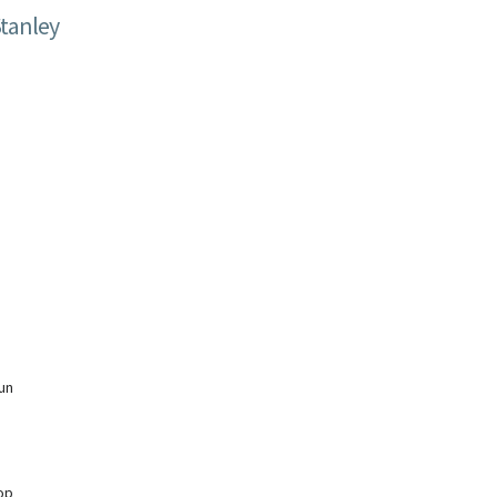
tanley
un
op