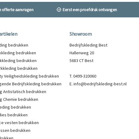
ne offerte aanvragen
Eerst een proefdruk ontvangen
artikelen
Showroom
eding bedrukken
Bedrijfskleding Best
kleding bedrukken
Hallenweg 20
kkleding bedrukken
5683 CT Best
kkleding bedrukken
lity Veiligheidskleding bedrukken
T. 0499-320060
gende Bedrijfskleding bedrukken
E. info@bedrijfskleding-best.nl
g Antistatisch bedrukken
g Chemie bedrukken
eding bedrukken
ies bedrukken
ce vesten bedrukken
Jassen bedrukken
drukken