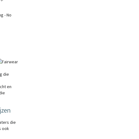
g die
cht en
die
jzen
aters die
is ook