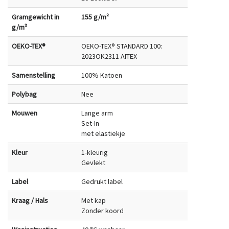
Gramgewicht in
155 g/m²
g/m²
OEKO-TEX®
OEKO-TEX® STANDARD 100:
2023OK2311 AITEX
Samenstelling
100% Katoen
Polybag
Nee
Mouwen
Lange arm
Set-In
met elastiekje
Kleur
1-kleurig
Gevlekt
Label
Gedrukt label
Kraag / Hals
Met kap
Zonder koord