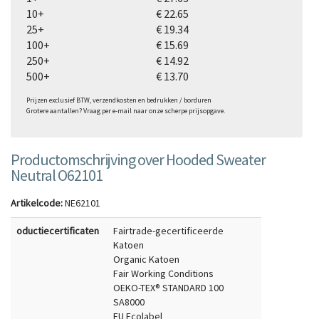
10+
€ 22.65
25+
€ 19.34
100+
€ 15.69
250+
€ 14.92
500+
€ 13.70
Prijzen exclusief BTW, verzendkosten en bedrukken / borduren
Grotere aantallen? Vraag per e-mail naar onze scherpe prijsopgave.
Productomschrijving over Hooded Sweater
Neutral O62101
Artikelcode:
NE62101
oductiecertificaten
Fairtrade-gecertificeerde
Katoen
Organic Katoen
Fair Working Conditions
OEKO-TEX® STANDARD 100
SA8000
EU Ecolabel