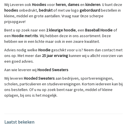
Wij
Leveren ook
Hoodies
voor
heren
,
dames
en
kinderen
. U kunt deze
hoodies
onbedrukt,
bedrukt
of met uw logo
geborduurd
bestellen in
kleine, middel en grote aantallen. Vraag naar 0nze scherpe
prijsopgave!
Bent u op zoek naar een
2 kleurige hoodie
, een
Baseball Hoodie
of
een
Hoodie met rits
. Wij hebben deze in ons assortiment. Deze
hebben we in een lichte maar ook in een zware kwaliteit.
Advies nodig welke
Hoodie
geschikt voor u is? Neem dan contact met
ons op. Met meer dan
25 jaar ervaring
kunnen wij u allicht voorzien van
een goed advies.
Aan wie leveren wij
Hooded Sweaters
Wij leveren
Hooded Sweaters
aan bedrijven, sportverenigingen,
scholen, particulieren en studieverenigingen. Kortom iedereen kan bij
ons bestellen. Of u nu op zoek bent naar grote, middel of kleine
oplagen, bij ons is het mogelijk.
Laatst bekeken