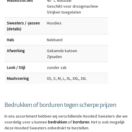
Wasinstructies
40 °C wasbaar
Geschikt voor droogmachine
Strijken toegelaten
Sweaters / -jassen
Hoodies
(details)
Hals
Nekband
Afwerking
Gekamde katoen
Zijnaden
Look / Stijl
zonder zak
Maatvoering
XS, S, M, L, XL, XXL, 3XL
Bedrukken of borduren tegen scherpe prijzen
In ons assortiment hebben wij verschillende Hooded Sweaters die we
voordelig voor u kunnen
bedrukken
of
borduren
. Het is ook mogelijk
deze Hooded Sweaters onbedrukt te bestellen.