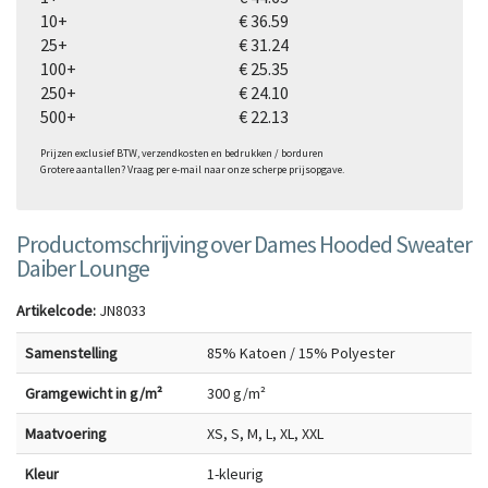
10+
€ 36.59
25+
€ 31.24
100+
€ 25.35
250+
€ 24.10
500+
€ 22.13
Prijzen exclusief BTW, verzendkosten en bedrukken / borduren
Grotere aantallen? Vraag per e-mail naar onze scherpe prijsopgave.
Productomschrijving over Dames Hooded Sweater
Daiber Lounge
Artikelcode:
JN8033
Samenstelling
85% Katoen / 15% Polyester
Gramgewicht in g/m²
300 g/m²
Maatvoering
XS, S, M, L, XL, XXL
Kleur
1-kleurig