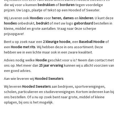
die wij voor u kunnen
bedrukken
of
borduren
tegen voordelige
prijzen. Uw Logo, plaatje of tekst op een Hooded of Sweater.
Wij
Leveren ook
Hoodies
voor
heren
,
dames
en
kinderen
. U kunt deze
hoodies
onbedrukt,
bedrukt
of met uw logo
geborduurd
bestellen in
kleine, middel en grote aantallen. Vraag naar 0nze scherpe
prijsopgave!
Bent u op zoek naar een
2 kleurige hoodie
, een
Baseball Hoodie
of
een
Hoodie met rits
. Wij hebben deze in ons assortiment. Deze
hebben we in een lichte maar ook in een zware kwaliteit.
Advies nodig welke
Hoodie
geschikt voor u is? Neem dan contact met
ons op. Met meer dan
25 jaar ervaring
kunnen wij u allicht voorzien van
een goed advies.
Aan wie leveren wij
Hooded Sweaters
Wij leveren
Hooded Sweaters
aan bedrijven, sportverenigingen,
scholen, particulieren en studieverenigingen. Kortom iedereen kan bij
ons bestellen. Of u nu op zoek bent naar grote, middel of kleine
oplagen, bij ons is het mogelijk.