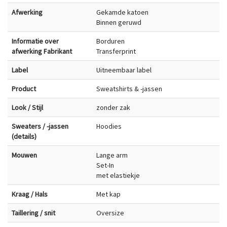
Afwerking
Gekamde katoen
Binnen geruwd
Informatie over
Borduren
afwerking Fabrikant
Transferprint
Label
Uitneembaar label
Product
Sweatshirts & -jassen
Look / Stijl
zonder zak
Sweaters / -jassen
Hoodies
(details)
Mouwen
Lange arm
Set-In
met elastiekje
Kraag / Hals
Met kap
Taillering / snit
Oversize