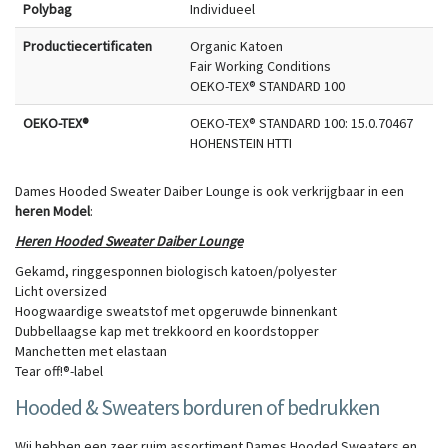
Polybag
Individueel
Productiecertificaten
Organic Katoen
Fair Working Conditions
OEKO-TEX® STANDARD 100
OEKO-TEX®
OEKO-TEX® STANDARD 100: 15.0.70467
HOHENSTEIN HTTI
Dames Hooded Sweater Daiber Lounge is ook verkrijgbaar in een
heren Model
:
Heren Hooded Sweater Daiber Lounge
Gekamd, ringgesponnen biologisch katoen/polyester
Licht oversized
Hoogwaardige sweatstof met opgeruwde binnenkant
Dubbellaagse kap met trekkoord en koordstopper
Manchetten met elastaan
Tear off!®-label
Hooded & Sweaters borduren of bedrukken
Wij hebben een zeer ruim assortiment Dames Hooded Sweaters en