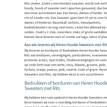
Rits vinden. Zoekt u een Hooded sweater, wordt ook wel 
hoody, hoodi of sweater met capuchon genoemd, dan bie
een mooi assortiment aan. Een heren, dames of kinder 
rits of zonder rits. Een Sweater open hem of set in voor h
dames of kinderen. Basesball Jackets, Sweatjackets,
bedrijfsweaters en nog veel meer, u kunt het allemaal bij
vinden. Zoekt u 1 stuk, meerdere stuks of grote aantallen,
kunnen deze leveren met of zonder uw logo, tekst of plaa
Aan wie leveren wij Heren Hoodie Sweaters met Ri
Wij leveren en borduren of bedrukken Heren Hoodie Swe
Rits aan bedrijven, verenigingen, particulieren, eveneme
promotie acties, Sportclubs, Studieverenigingen en veel 
op zoek bent naar een witte, navy, blauwe, groene, gele,
fuchsia, oranje, paarse, pink, zwarte, rode of grijze Her
Sweaters met Rits, wij hebben deze in ons assortiment.
Bedrukken of borduren van Heren Hoodi
Sweaters met Rits
Wij hebben een ruim aanbod in Heren Hoodie Sweaters me
Deze kunnen wij voor u voordelig borduren of bedrukken