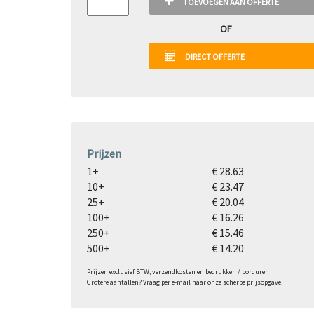
TOEVOEGEN AAN OFFERTE
OF
DIRECT OFFERTE
Prijzen
1+
€ 28.63
10+
€ 23.47
25+
€ 20.04
100+
€ 16.26
250+
€ 15.46
500+
€ 14.20
Prijzen exclusief BTW, verzendkosten en bedrukken / borduren
Grotere aantallen? Vraag per e-mail naar onze scherpe prijsopgave.