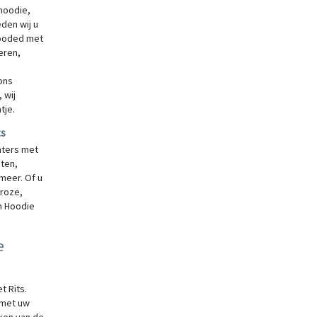
hoodie,
den wij u
hooded met
eren,
 ons
 wij
tje.
ts
aters met
nten,
meer. Of u
 roze,
en Hoodie
e
t Rits.
 met uw