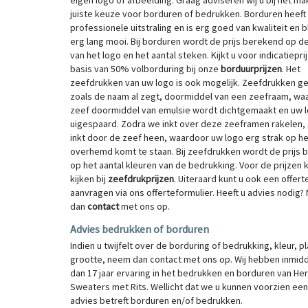
eigen logo of afbeelding. Graag adviseren wij u bij het m
juiste keuze voor borduren of bedrukken. Borduren heeft
professionele uitstraling en is erg goed van kwaliteit en bl
erg lang mooi. Bij borduren wordt de prijs berekend op d
van het logo en het aantal steken. Kijkt u voor indicatiepri
basis van 50% volborduring bij onze
borduurprijzen
. Het
zeefdrukken van uw logo is ook mogelijk. Zeefdrukken g
zoals de naam al zegt, doormiddel van een zeefraam, waa
zeef doormiddel van emulsie wordt dichtgemaakt en uw 
uigespaard. Zodra we inkt over deze zeeframen rakelen,
inkt door de zeef heen, waardoor uw logo erg strak op he
overhemd komt te staan. Bij zeefdrukken wordt de prijs
op het aantal kleuren van de bedrukking. Voor de prijzen 
kijken bij
zeefdrukprijzen
. Uiteraard kunt u ook een offert
aanvragen via ons offerteformulier. Heeft u advies nodig
dan
contact
met ons op.
Advies bedrukken of borduren
Indien u twijfelt over de borduring of bedrukking, kleur, pl
grootte, neem dan contact met ons op. Wij hebben inmid
dan 17 jaar ervaring in het bedrukken en borduren van He
Sweaters met Rits. Wellicht dat we u kunnen voorzien ee
advies betreft borduren en/of bedrukken.