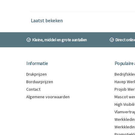
Laatst bekeken
Kleine, middel en grote aantallen
Direct onli
Informatie
Populaire 
Drukprijzen
Bedrijfskl
Borduurprijzen
Havep Werk
Contact
Projob Wer
Algemene voorwaarden
Mascot wer
High Visibi
Vlamvertra
Werkkledin
Werkkledin
Promotiekl