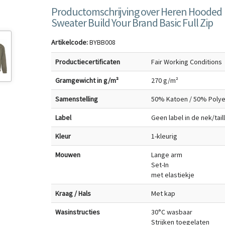
Productomschrijving over Heren Hooded
Sweater Build Your Brand Basic Full Zip
Artikelcode:
BYBB008
Productiecertificaten
Fair Working Conditions
Gramgewicht in g/m²
270 g/m²
Samenstelling
50% Katoen / 50% Polye
Label
Geen label in de nek/tai
Kleur
1-kleurig
Mouwen
Lange arm
Set-In
met elastiekje
Kraag / Hals
Met kap
Wasinstructies
30°C wasbaar
Strijken toegelaten