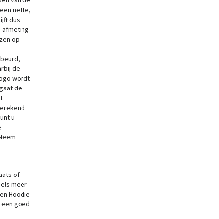
aken van de
 een nette,
ijft dus
e afmeting
jzen op
ebeurd,
rbij de
logo wordt
 gaat de
t
 berekend
kunt u
e
? Neem
aats of
dels meer
ren Hoodie
n een goed