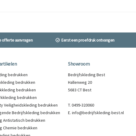
ne offerte aanvragen
Eerst een proefdruk ontvangen
artikelen
Showroom
eding bedrukken
Bedrijfskleding Best
kleding bedrukken
Hallenweg 20
kkleding bedrukken
5683 CT Best
kkleding bedrukken
lity Veiligheidskleding bedrukken
T. 0499-320060
gende Bedrijfskleding bedrukken
E. info@bedrijfskleding-best.nl
g Antistatisch bedrukken
g Chemie bedrukken
eding bedrukken