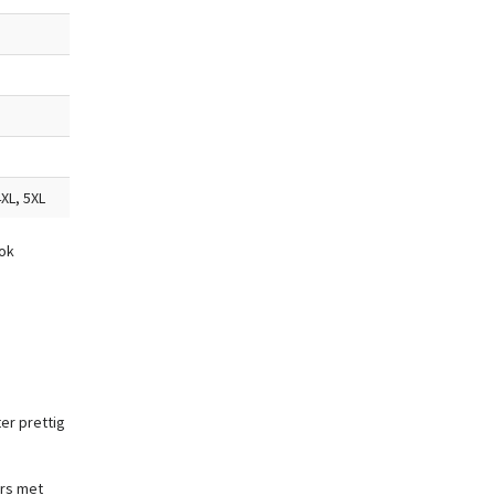
4XL, 5XL
ook
er prettig
ers met