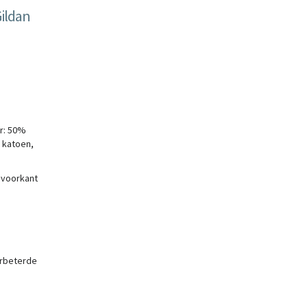
ildan
r: 50%
 katoen,
 voorkant
erbeterde