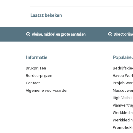
Laatst bekeken
Kleine, middel en grote aantallen
Direct onli
Informatie
Populaire 
Drukprijzen
Bedrijfskl
Borduurprijzen
Havep Werk
Contact
Projob Wer
Algemene voorwaarden
Mascot wer
High Visibi
Vlamvertra
Werkkledin
Werkkledin
Promotiekl