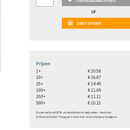
TOEVOEGEN AAN OFFERTE
OF
DIRECT OFFERTE
Prijzen
1+
€ 20.58
10+
€ 16.87
25+
€ 14.40
100+
€ 11.69
250+
€ 11.11
500+
€ 10.21
Prijzen exclusief BTW, verzendkosten en bedrukken / borduren
Grotere aantallen? Vraag per e-mail naar onze scherpe prijsopgave.