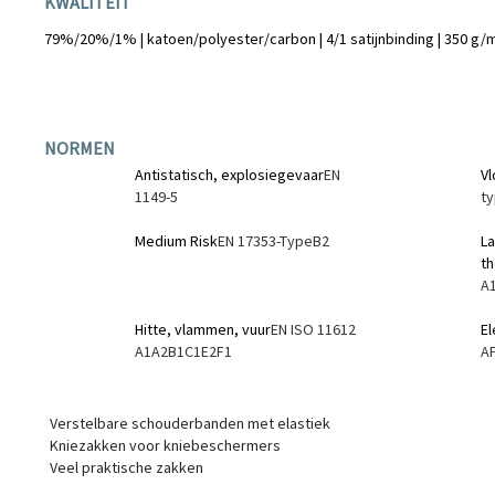
KWALITEIT
79%/20%/1% | katoen/polyester/carbon | 4/1 satijnbinding | 350 g/
NORMEN
Antistatisch, explosiegevaar
EN
Vl
1149-5
ty
Medium Risk
EN 17353-TypeB2
La
th
A1
Hitte, vlammen, vuur
EN ISO 11612
El
A1A2B1C1E2F1
A
Verstelbare schouderbanden met elastiek
Kniezakken voor kniebeschermers
Veel praktische zakken