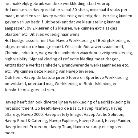
het makkelijk gebruik van deze werkkleding staat voorop.
Het unieke van Havep is dat er vanaf 30 stuks, minimaal 4 stuks per
maat, modellen van Havep werkkleding volledig de uitstraling kunnen
geven van uw bedrijf. Dit betekent dat we kleur stelling kunnen
aanpassen, bv 2 kleuren of 3 kleuren, we kunnen extra zakjes
plaatsen etc. Dit alles volledig naar wens.
Het huidge assortiment Van Havep Werkkleding of Bedrijfskleding is
afgestemd op de huidige markt. Of u in de Bouw werkzaam bent,
Chemie, Industrie, weg werkzaamheden waardoor u veiigheidkleding,
high visibilty, Signaal kleding of reflectie kleding moet dragen,
Antstatische werkzaamheden, Brandwerende werkzaamheden etc.
etc. Wij kunnen deze kleding van Havep leveren.
Ook heeft Havep de laatste jaren Stoere en Sportieve Werkkleding
ontwilkkeld, uiteraard mag Werkkleding of Bedrijfskleding er
tenslotte ook goed uitzien.
Havep heeft dan ook diverse lijnen Werkkleding of Bedrijfskleding in
het assortment. Zo heeft Havep de Basic, Havep 4safety, Havep
5Safety, Havep 2000, Havep safety Image, Havep Arctic Solution,
Havep Food & Catering, Havep Explorer, Havep Guard, Havep Painter,
Havep Insect Protector, Havep Titan, Havep security en nog veel
meer.