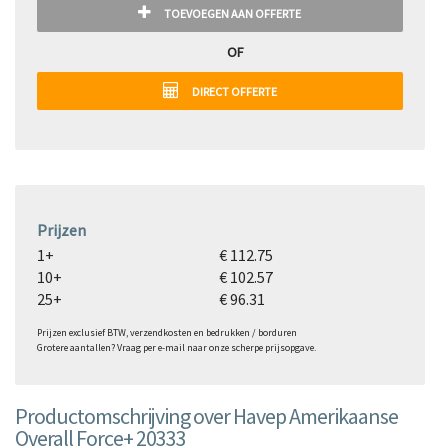
TOEVOEGEN AAN OFFERTE
OF
DIRECT OFFERTE
Prijzen
1+
€ 112.75
10+
€ 102.57
25+
€ 96.31
Prijzen exclusief BTW, verzendkosten en bedrukken / borduren
Grotere aantallen? Vraag per e-mail naar onze scherpe prijsopgave.
Productomschrijving over Havep Amerikaanse
Overall Force+ 20333