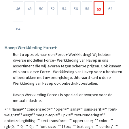
46
48
50
52
54
56
58
62
60
64
Havep Werkkleding Force+
Bent u op zoek naar een Force+ Werkkleding? Wij hebben
diverse modellen Force+ Werkkleding van Havep in ons
assortiment die wij leveren tegen scherpe prijzen. Ook kunnen
wij voor u deze Force+ Werkkleding van Havep voor u borduren
of bedrukken met uw bedrijfslogo. Uiteraard kunt u deze
Werkkleding van Havep ook onbedrukt bestellen.
Havep Werkkleding Force+ is speciaal ontworpen voor de
metaal industrie.
<h4 flama="" condensed",="" "open="" sans="" sans-serif;="" font-
weight:="" 400;="" margin-top:="" 0px;="" text-rendering:=""
optimizelegibility;="" text-transform:="" uppercase;="" color:=""
rgb(0,="" 0,="" 0);="" font-size:="" 18px;="" text-align:="" center;"=""