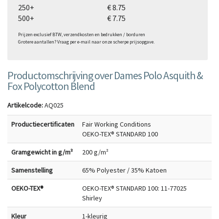
250+
€ 8.75
500+
€ 7.75
Prijzen exclusief BTW, verzendkosten en bedrukken / borduren
Grotere aantallen? Vraag per e-mail naar onze scherpe prijsopgave.
Productomschrijving over Dames Polo Asquith &
Fox Polycotton Blend
Artikelcode:
AQ025
Productiecertificaten
Fair Working Conditions
OEKO-TEX® STANDARD 100
Gramgewicht in g/m²
200 g/m²
Samenstelling
65% Polyester / 35% Katoen
OEKO-TEX®
OEKO-TEX® STANDARD 100: 11-77025
Shirley
Kleur
1-kleurig