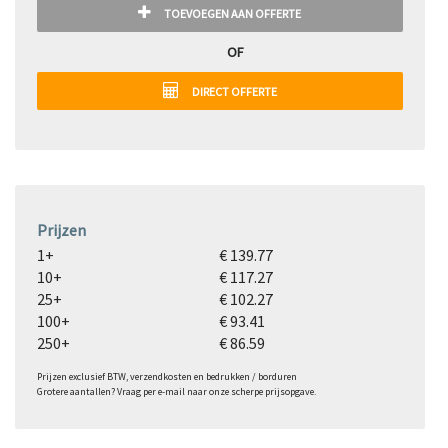
TOEVOEGEN AAN OFFERTE
OF
DIRECT OFFERTE
Prijzen
1+
€ 139.77
10+
€ 117.27
25+
€ 102.27
100+
€ 93.41
250+
€ 86.59
Prijzen exclusief BTW, verzendkosten en bedrukken / borduren
Grotere aantallen? Vraag per e-mail naar onze scherpe prijsopgave.