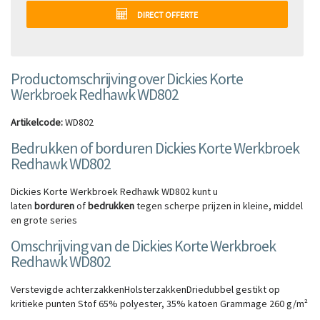
DIRECT OFFERTE
Productomschrijving over Dickies Korte
Werkbroek Redhawk WD802
Artikelcode:
WD802
Bedrukken of borduren Dickies Korte Werkbroek
Redhawk WD802
Dickies Korte Werkbroek Redhawk WD802 kunt u
laten
borduren
of
bedrukken
tegen scherpe prijzen in kleine, middel
en grote series
Omschrijving van de Dickies Korte Werkbroek
Redhawk WD802
Verstevigde achterzakkenHolsterzakkenDriedubbel gestikt op
kritieke punten Stof 65% polyester, 35% katoen Grammage 260 g/m²