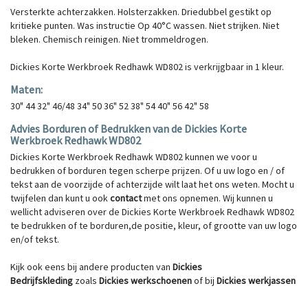
Versterkte achterzakken. Holsterzakken. Driedubbel gestikt op
kritieke punten. Was instructie Op 40°C wassen. Niet strijken. Niet
bleken. Chemisch reinigen. Niet trommeldrogen.
Dickies Korte Werkbroek Redhawk WD802 is verkrijgbaar in 1 kleur.
Maten:
30" 44 32" 46/48 34" 50 36" 52 38" 54 40" 56 42" 58
Advies Borduren of Bedrukken van de Dickies Korte
Werkbroek Redhawk WD802
Dickies Korte Werkbroek Redhawk WD802 kunnen we voor u
bedrukken of borduren tegen scherpe prijzen. Of u uw logo en / of
tekst aan de voorzijde of achterzijde wilt laat het ons weten. Mocht u
twijfelen dan kunt u ook
contact
met ons opnemen. Wij kunnen u
wellicht adviseren over de
Dickies Korte Werkbroek Redhawk WD802
te
bedrukken
of te borduren,de positie, kleur, of grootte van uw logo
en/of tekst.
Kijk ook eens bij andere producten van
Dickies
Bedrijfskleding
zoals
Dickies
werkschoenen
of bij
Dickies werkjassen